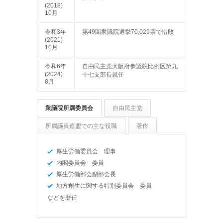
(2018)
10月
令和3年
第49回衆議院選挙70,029票で惜敗
(2021)
10月
令和6年
自由民主党大阪府参議院比例区第九
(2024)
十七支部長就任
8月
衆議院所属委員会
自由民主党
所属議員連盟での主な役職
著作
厚生労働委員会 理事
内閣委員会 委員
厚生労働部会副部会長
地方創生に関する特別委員会 委員
などを歴任