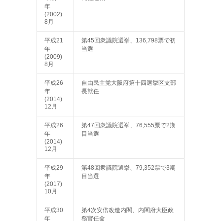
年
(2002)
8月
平成21
第45回衆議院選挙、136,798票で初
年
当選
(2009)
8月
平成26
自由民主党大阪府第十四選挙区支部
年
長就任
(2014)
12月
平成26
第47回衆議院選挙、76,555票で2期
年
目当選
(2014)
12月
平成29
第48回衆議院選挙、79,352票で3期
年
目当選
(2017)
10月
平成30
第4次安倍改造内閣、内閣府大臣政
年
務官任命