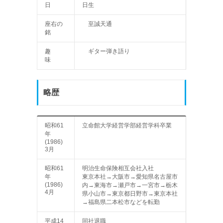
日
日生
座右の
至誠天通
銘
趣
ギター弾き語り
味
略歴
昭和61
立命館大学経営学部経営学科卒業
年
(1986)
3月
昭和61
明治生命保険相互会社入社
年
東京本社→大阪市→愛知県名古屋市
(1986)
内→東海市→瀬戸市→一宮市→栃木
4月
県小山市→東京都日野市→東京本社
→福島県二本松市などを転勤
平成14
同社退職