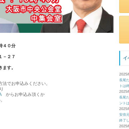
時４０分
１－２７
イ
きます。
2025/
長尾
方法でお申込みください。
トは
り
2025/
A
からお申込み頂くか
長尾
い。
ント
2025/
安倍
終了
2025/