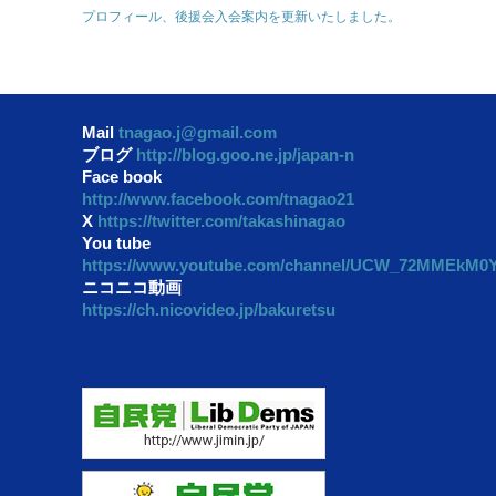
プロフィール、後援会入会案内を更新いたしました。
Mail
tnagao.j@gmail.com
ブログ
http://blog.goo.ne.jp/japan-n
Face book
http://www.facebook.com/tnagao21
X
https://twitter.com/takashinagao
You tube
https://www.youtube.com/channel/UCW_72MMEkM
ニコニコ動画
https://ch.nicovideo.jp/bakuretsu