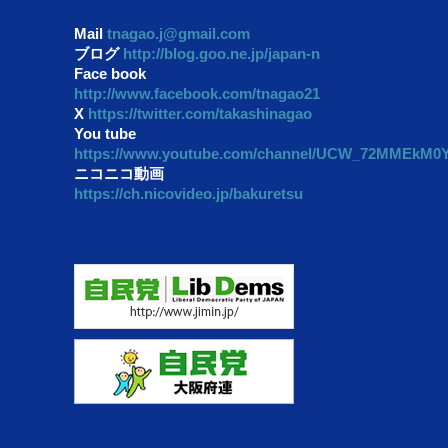
Mail
tnagao.j@gmail.com
ブログ
http://blog.goo.ne.jp/japan-n
Face book
http://www.facebook.com/tnagao21
X
https://twitter.com/takashinagao
You tube
https://www.youtube.com/channel/UCW_72MMEkM
ニコニコ動画
https://ch.nicovideo.jp/bakuretsu