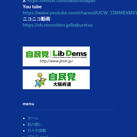
X
https://twitter.com/takashinagao
You tube
https://www.youtube.com/channel/UCW_72MMEkM
ニコニコ動画
https://ch.nicovideo.jp/bakuretsu
menu
ホーム
私の想い
日々の活動
プロフィール