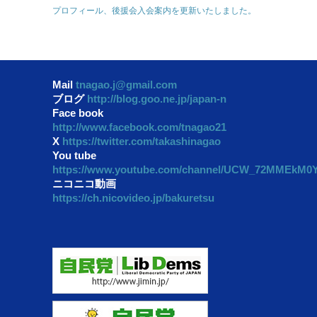
プロフィール、後援会入会案内を更新いたしました。
Mail
tnagao.j@gmail.com
ブログ
http://blog.goo.ne.jp/japan-n
Face book
http://www.facebook.com/tnagao21
X
https://twitter.com/takashinagao
You tube
https://www.youtube.com/channel/UCW_72MMEkM
ニコニコ動画
https://ch.nicovideo.jp/bakuretsu