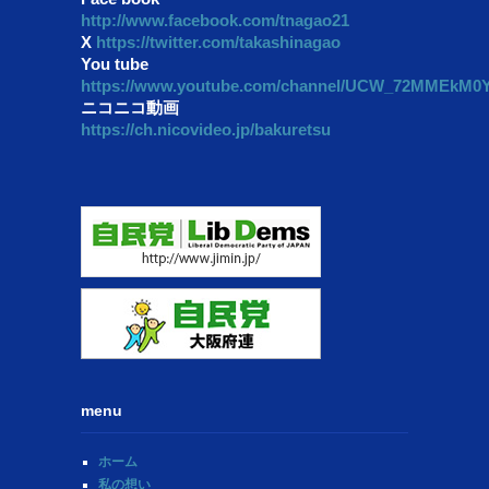
http://www.facebook.com/tnagao21
X
https://twitter.com/takashinagao
You tube
https://www.youtube.com/channel/UCW_72MMEkM
ニコニコ動画
https://ch.nicovideo.jp/bakuretsu
menu
ホーム
私の想い