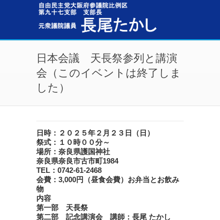
メインコンテンツに移動
日本会議 天長祭参列と講演
会（このイベントは終了しま
した）
日時：２０２５年２月２３日（日）
祭式：１０時００分～
場所：奈良県護国神社
奈良県奈良市古市町1984
TEL：0742-61-2468
会費：3,000円（昼食会費）お弁当とお飲み
物
内容
第一部 天長祭
第二部 記念講演会 講師：長尾 たかし