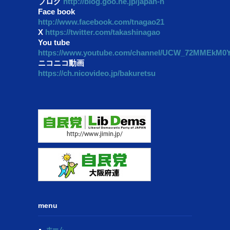
ブログ
http://blog.goo.ne.jp/japan-n
Face book
http://www.facebook.com/tnagao21
X
https://twitter.com/takashinagao
You tube
https://www.youtube.com/channel/UCW_72MMEkM
ニコニコ動画
https://ch.nicovideo.jp/bakuretsu
menu
ホーム